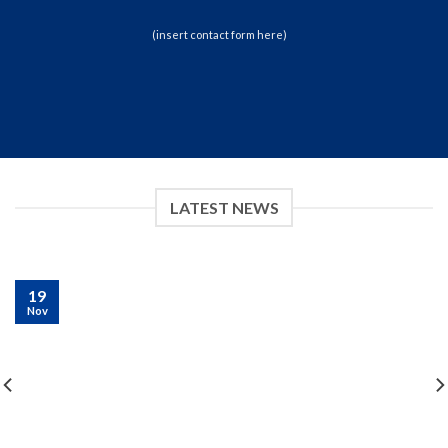
(insert contact form here)
LATEST NEWS
19
Nov