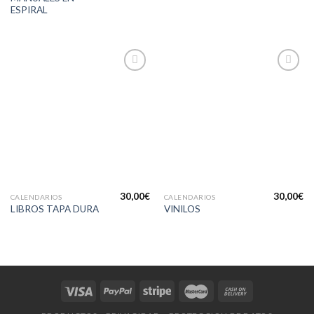
ESPIRAL
Añadir
Añadir
a la
a la
lista de
lista de
deseos
deseos
30,00
€
30,00
€
CALENDARIOS
CALENDARIOS
LIBROS TAPA DURA
VINILOS