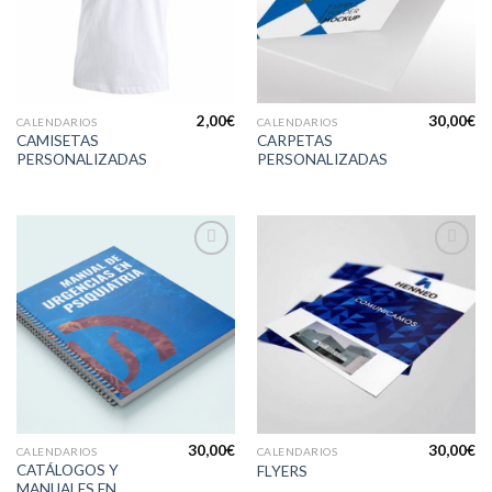
lista de
lista de
deseos
deseos
2,00
€
30,00
€
CALENDARIOS
CALENDARIOS
CAMISETAS
CARPETAS
PERSONALIZADAS
PERSONALIZADAS
Añadir
Añadir
a la
a la
lista de
lista de
deseos
deseos
30,00
€
30,00
€
CALENDARIOS
CALENDARIOS
CATÁLOGOS Y
FLYERS
MANUALES EN