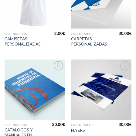
lista de
lista de
deseos
deseos
2,00
€
30,00
€
CALENDARIOS
CALENDARIOS
CAMISETAS
CARPETAS
PERSONALIZADAS
PERSONALIZADAS
Añadir
Añadir
a la
a la
lista de
lista de
deseos
deseos
30,00
€
30,00
€
CALENDARIOS
CALENDARIOS
CATÁLOGOS Y
FLYERS
MANUALES EN