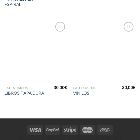
ESPIRAL
Añadir
Añadir
a la
a la
lista de
lista de
deseos
deseos
30,00
€
30,00
€
CALENDARIOS
CALENDARIOS
LIBROS TAPA DURA
VINILOS