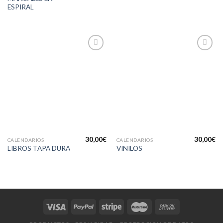
ESPIRAL
Añadir
Añadir
a la
a la
lista de
lista de
deseos
deseos
30,00
€
30,00
€
CALENDARIOS
CALENDARIOS
LIBROS TAPA DURA
VINILOS