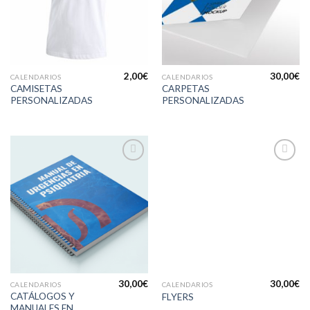
lista de
lista de
deseos
deseos
2,00
€
30,00
€
CALENDARIOS
CALENDARIOS
CAMISETAS
CARPETAS
PERSONALIZADAS
PERSONALIZADAS
Añadir
Añadir
a la
a la
lista de
lista de
deseos
deseos
30,00
€
30,00
€
CALENDARIOS
CALENDARIOS
CATÁLOGOS Y
FLYERS
MANUALES EN