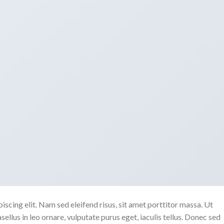
scing elit. Nam sed eleifend risus, sit amet porttitor massa. Ut
sellus in leo ornare, vulputate purus eget, iaculis tellus. Donec sed