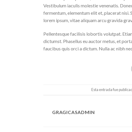
Vestibulum iaculis molestie venenatis. Donec f
fermentum, elementum elit et, placerat nisi
lorem ipsum, vitae aliquam arcu gravida gravi
Pellentesque facilisis lobortis volutpat. Etia
dictumst. Phasellus eu auctor metus, et port
faucibus quis orci a dictum. Nulla ac nibh ne
Esta entrada fue publica
GRAGICASADMIN