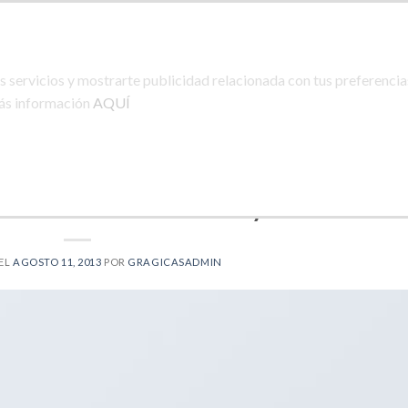
PRODUCTOS
PRIV
 servicios y mostrarte publicidad relacionada con tus preferencias
más información
AQUÍ
DONDE ESTAMOS
CONTA
STYLE
nsive and Retina ready theme.
EL
AGOSTO 11, 2013
POR
GRAGICASADMIN