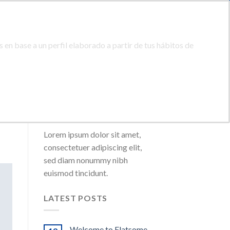
ACIDAD
PROTECCION DE DATOS
0
ACCEDER
CARRITO /
0,00
€
 en base a un perfil elaborado a partir de tus hábitos de
CTAR
08:00 - 20:00
(+34) 928 46 74 42
ABOUT
Lorem ipsum dolor sit amet,
consectetuer adipiscing elit,
sed diam nonummy nibh
euismod tincidunt.
LATEST POSTS
Welcome to Flatsome