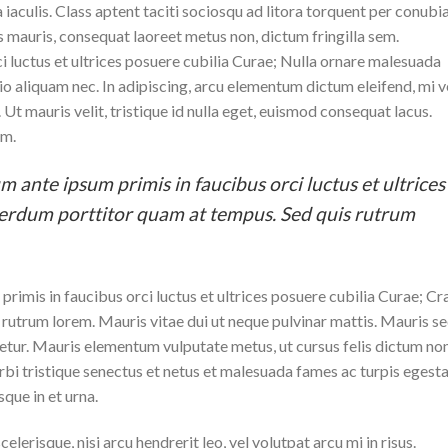
a iaculis. Class aptent taciti sociosqu ad litora torquent per conubi
 mauris, consequat laoreet metus non, dictum fringilla sem.
i luctus et ultrices posuere cubilia Curae; Nulla ornare malesuada
 odio aliquam nec. In adipiscing, arcu elementum dictum eleifend, mi v
 Ut mauris velit, tristique id nulla eget, euismod consequat lacus.
um.
m ante ipsum primis in faucibus orci luctus et ultrices
terdum porttitor quam at tempus. Sed quis rutrum
rimis in faucibus orci luctus et ultrices posuere cubilia Curae; Cr
rutrum lorem. Mauris vitae dui ut neque pulvinar mattis. Mauris s
tetur. Mauris elementum vulputate metus, ut cursus felis dictum non
rbi tristique senectus et netus et malesuada fames ac turpis egesta
sque in et urna.
lerisque, nisi arcu hendrerit leo, vel volutpat arcu mi in risus.