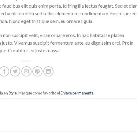
aucibus elit quis enim porta, id fringilla lectus feugiat. Sed et di
. Sed vehicula nibh sed tellus elementum condimentum. Fusce laoree
da. Nunc eget tristique sem, eu ornare ligula.
m non suscipit velit, vitae ornare eros. In hac habitasse platea
a justo. Vivamus suscipit fermentum ante, eu dignissim orci. Proin
que. Curabitur eu justo massa.
da en
Style
. Marque como favorito el
Enlace permanente
.