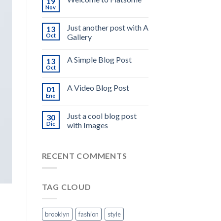
19
Nov
Just another post with A
13
Oct
Gallery
A Simple Blog Post
13
Oct
A Video Blog Post
01
Ene
Just a cool blog post
30
Dic
with Images
RECENT COMMENTS
TAG CLOUD
brooklyn
fashion
style