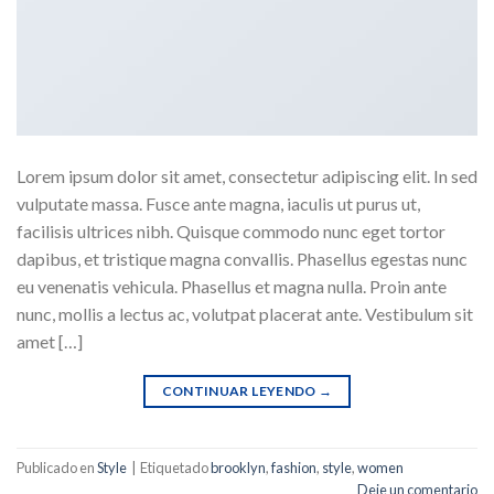
Lorem ipsum dolor sit amet, consectetur adipiscing elit. In sed
vulputate massa. Fusce ante magna, iaculis ut purus ut,
facilisis ultrices nibh. Quisque commodo nunc eget tortor
dapibus, et tristique magna convallis. Phasellus egestas nunc
eu venenatis vehicula. Phasellus et magna nulla. Proin ante
nunc, mollis a lectus ac, volutpat placerat ante. Vestibulum sit
amet […]
CONTINUAR LEYENDO
→
Publicado en
Style
|
Etiquetado
brooklyn
,
fashion
,
style
,
women
Deje un comentario