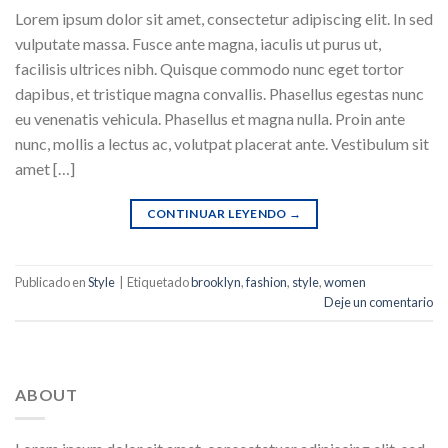
Lorem ipsum dolor sit amet, consectetur adipiscing elit. In sed
vulputate massa. Fusce ante magna, iaculis ut purus ut,
facilisis ultrices nibh. Quisque commodo nunc eget tortor
dapibus, et tristique magna convallis. Phasellus egestas nunc
eu venenatis vehicula. Phasellus et magna nulla. Proin ante
nunc, mollis a lectus ac, volutpat placerat ante. Vestibulum sit
amet […]
CONTINUAR LEYENDO
→
Publicado en
Style
|
Etiquetado
brooklyn
,
fashion
,
style
,
women
Deje un comentario
ABOUT