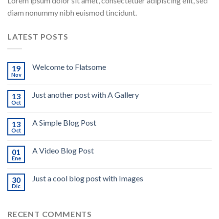
Lorem ipsum dolor sit amet, consectetuer adipiscing elit, sed
diam nonummy nibh euismod tincidunt.
LATEST POSTS
Welcome to Flatsome
19
Nov
Just another post with A Gallery
13
Oct
A Simple Blog Post
13
Oct
A Video Blog Post
01
Ene
Just a cool blog post with Images
30
Dic
RECENT COMMENTS