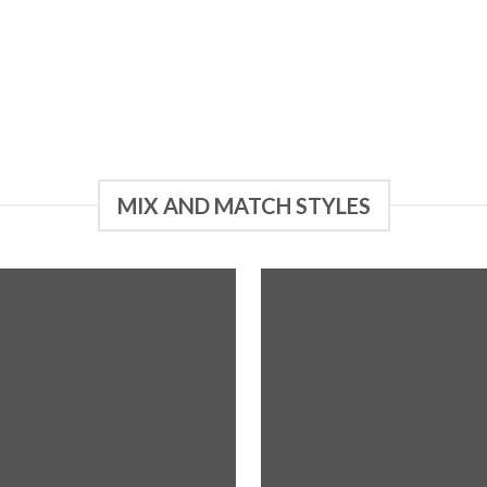
MIX AND MATCH STYLES
Añadir
Aña
a la
a 
lista de
list
deseos
des