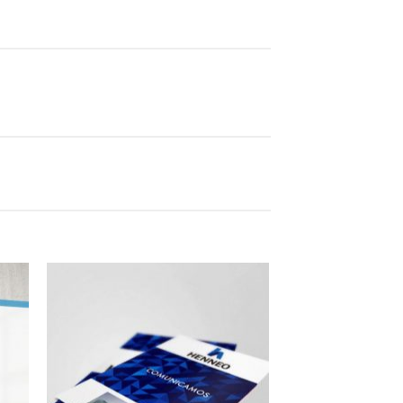
dir
Añadir
la
a la
a de
lista de
eos
deseos