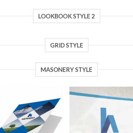
LOOKBOOK STYLE 2
GRID STYLE
MASONERY STYLE
Añadir
Aña
a la
a 
lista de
list
deseos
des