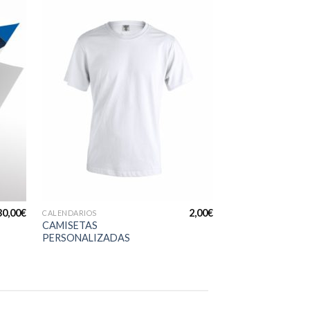
adir
Añadir
 la
a la
ta de
lista de
seos
deseos
+
+
30,00
€
2,00
€
CALENDARIOS
CALENDARIOS
CAMISETAS
LIBROS TAPA DU
PERSONALIZADAS