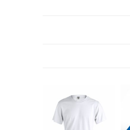
Añadir
a la
lista de
deseos