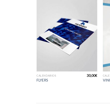
Añadir
a la
lista de
deseos
+
30,00
€
CALENDARIOS
CALE
FLYERS
VIN