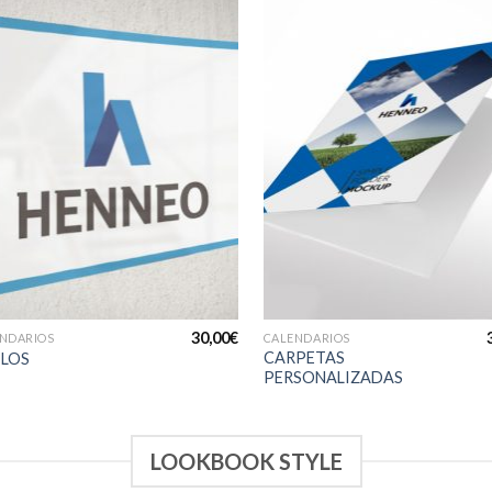
Añadir
Añ
a la
a
lista de
lis
deseos
de
+
+
30,00
€
NDARIOS
CALENDARIOS
CARPETAS
ILOS
PERSONALIZADAS
LOOKBOOK STYLE