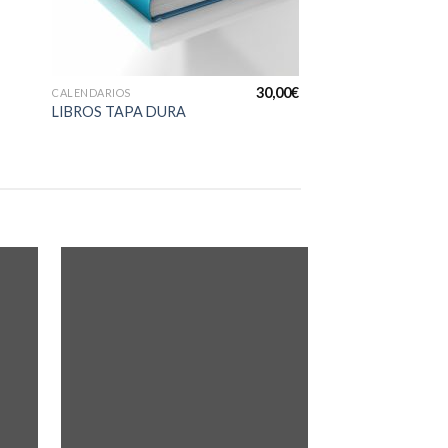
+
30,00
€
CALENDARIOS
LIBROS TAPA DURA
dir
Añadir
la
a la
a de
lista de
eos
deseos