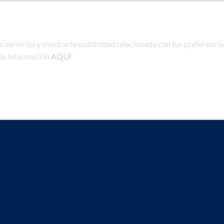
PRODUCTOS
PRIV
 servicios y mostrarte publicidad relacionada con tus preferencias
más información
AQUÍ
DONDE ESTAMOS
CONT
PRODUCT ELEMEN
s anywhere in a beautiful style. Choose between 
onry Style. Select products from a custom catego