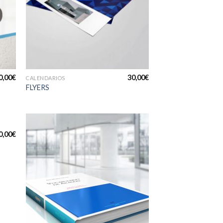
+
0,00
€
30,00
€
CALENDARIOS
FLYERS
0,00
€
dir
Añadir
la
a la
a de
lista de
eos
deseos