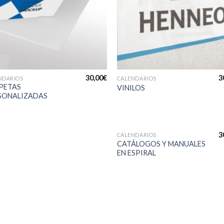
+
30,00
€
3
NDARIOS
CALENDARIOS
PETAS
VINILOS
SONALIZADAS
+
3
CALENDARIOS
CATÁLOGOS Y MANUALES
EN ESPIRAL
Aña
a 
list
des